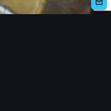
VÕTA ÜHENDUST
✕
Kirjuta meile ja vastame esimesel võimalusel
MEIST
Meil on üle 20 aasta kogemust tootmisvaldkonnas, mis
võimaldab pakkuda klientidele usaldusväärseid ja
läbimõeldud lahendusi. Pakume terviklikke võtmed
kätte lahendusi alates planeerimisest kuni lõpliku
teostuseni. Oma töös väärtustame paindlikkust ja
oleme alati lahendustele orienteeritud, et leida igale
projektile parim võimalik lahendus. Samuti peame
oluliseks personaalset lähenemist, pöörates
tähelepanu iga kliendi vajadustele ja ootustele.